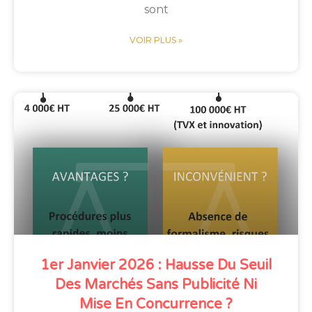
sont
VOIR PLUS »
1er Janvier 2026 : Hausse Du Seuil
Des Marchés Sans Publicité Ni
Mise En Concurrence ?